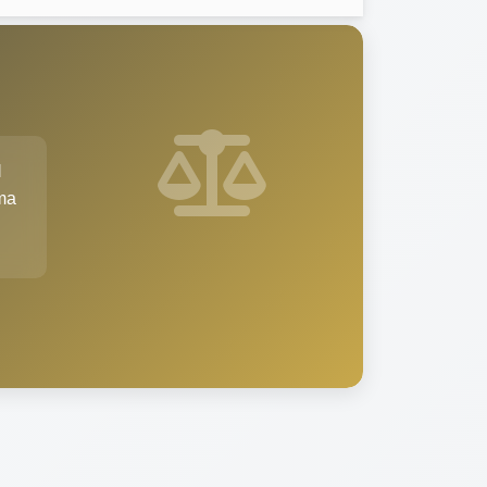
l
şma