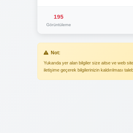
195
Görüntüleme
Not:
Yukarıda yer alan bilgiler size aitse ve web s
iletişime geçerek bilgilerinizin kaldırılması tale