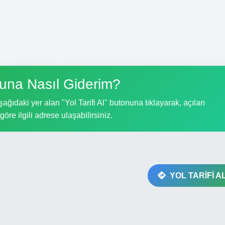
una Nasıl Giderim?
ğıdaki yer alan "Yol Tarifi Al" butonuna tıklayarak, açılan
göre ilgili adrese ulaşabilirsiniz.
YOL TARİFİ A