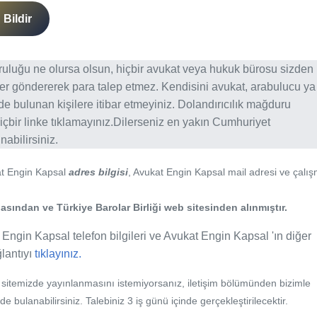
Bildir
ğruluğu ne olursa olsun, hiçbir avukat veya hukuk bürosu sizden
er göndererek para talep etmez. Kendisini avukat, arabulucu ya
erde bulunan kişilere itibar etmeyiniz. Dolandırıcılık mağduru
içbir linke tıklamayınız.Dilerseniz en yakın Cumhuriyet
abilirsiniz.
at Engin Kapsal
adres bilgisi
, Avukat Engin Kapsal mail adresi ve çalı
sından ve Türkiye Barolar Birliği web sitesinden alınmıştır.
 Engin Kapsal telefon bilgileri ve Avukat Engin Kapsal 'ın diğer
ğlantıyı
tıklayınız.
b sitemizde yayınlanmasını istemiyorsanız, iletişim bölümünden bizimle
nde bulanabilirsiniz. Talebiniz 3 iş günü içinde gerçekleştirilecektir.