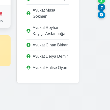
Avukat Musa
8
Gökmen
me
Avukat Reyhan
Kayışlı Arslanbuğa
Avukat Cihan Birkan
Avukat Derya Demir
Avukat Halise Oyan