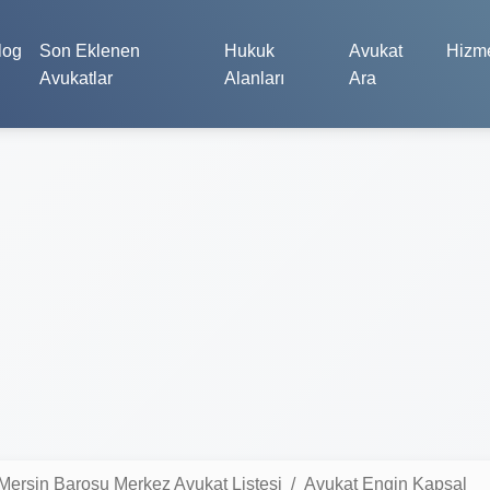
log
Son Eklenen
Hukuk
Avukat
Hizme
Avukatlar
Alanları
Ara
Mersin Barosu Merkez Avukat Listesi
Avukat Engin Kapsal