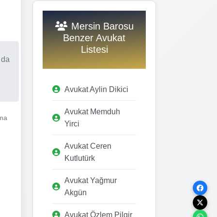
Mersin Barosu
Benzer Avukat
Listesi
 da
Avukat Aylin Dikici
Avukat Memduh
şma
Yirci
Avukat Ceren
Kutlutürk
Avukat Yağmur
Akgün
Avukat Özlem Pilgir