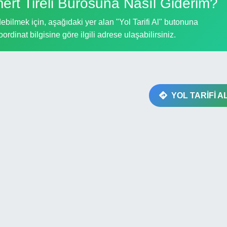
rt Tireli Bürosuna Nasıl Giderim?
bilmek için, aşağıdaki yer alan "Yol Tarifi Al" butonuna
oordinat bilgisine göre ilgili adrese ulaşabilirsiniz.
YOL TARİFİ A