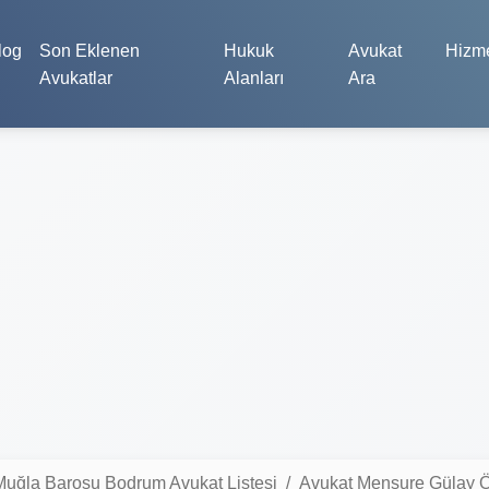
log
Son Eklenen
Hukuk
Avukat
Hizme
Avukatlar
Alanları
Ara
Muğla Barosu Bodrum Avukat Listesi
Avukat Mensure Gülay Öz