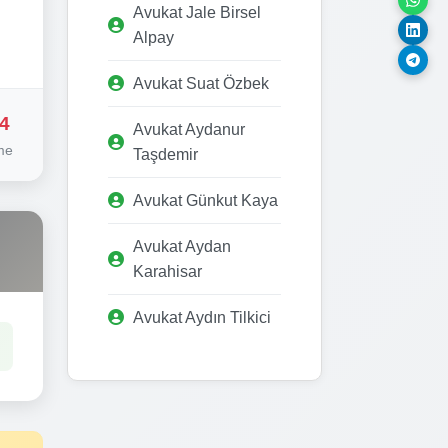
Avukat Jale Birsel
Alpay
Avukat Suat Özbek
4
Avukat Aydanur
me
Taşdemir
Avukat Günkut Kaya
Avukat Aydan
Karahisar
Avukat Aydın Tilkici