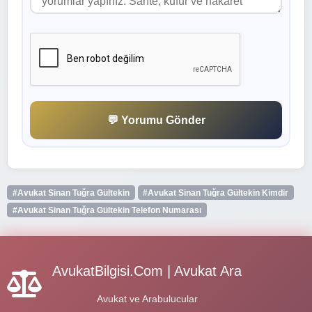
💬 Yorumu Gönder
#Avukat Sinan Tuğra Gültekin
#Avukat Sinan Tuğra Gültekin Kimdir
#Avukat Sinan Tuğra Gültekin Telefon Numarası
AvukatBilgisi.Com | Avukat Ara
Avukat ve Arabulucular