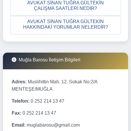
AVUKAT SINAN TUĞRA GÜLTEKIN
ÇALIŞMA SAATLERI NEDIR?
AVUKAT SINAN TUĞRA GÜLTEKIN
HAKKINDAKI YORUMLAR NELERDIR?
Muğla Barosu İletişim Bilgileri
Adres:
Muslihittin Mah. 12. Sokak No:2/A
MENTEŞE/MUĞLA
Telefon:
0 252 214 13 47
Fax:
0 252 214 13 47
Email:
muglabarosu@gmail.com