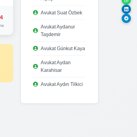
Avukat Suat Özbek
4
me
Avukat Aydanur
Taşdemir
Avukat Günkut Kaya
Avukat Aydan
Karahisar
Avukat Aydın Tilkici