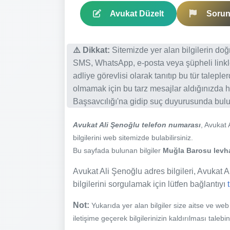
Avukat Düzelt
Sorun 
⚠️ Dikkat:
Sitemizde yer alan bilgilerin do
SMS, WhatsApp, e-posta veya şüpheli linkl
adliye görevlisi olarak tanıtıp bu tür talepl
olmamak için bu tarz mesajlar aldığınızda h
Başsavcılığı'na gidip suç duyurusunda bulun
Avukat Ali Şenoğlu telefon numarası
, Avukat
bilgilerini web sitemizde bulabilirsiniz.
Bu sayfada bulunan bilgiler
Muğla Barosu levhas
Avukat Ali Şenoğlu adres bilgileri, Avukat Al
bilgilerini sorgulamak için lütfen bağlantıyı
Not:
Yukarıda yer alan bilgiler size aitse ve we
iletişime geçerek bilgilerinizin kaldırılması talebi