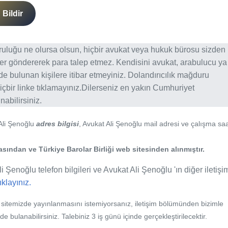
Bildir
ğruluğu ne olursa olsun, hiçbir avukat veya hukuk bürosu sizden
er göndererek para talep etmez. Kendisini avukat, arabulucu ya
erde bulunan kişilere itibar etmeyiniz. Dolandırıcılık mağduru
içbir linke tıklamayınız.Dilerseniz en yakın Cumhuriyet
abilirsiniz.
 Ali Şenoğlu
adres bilgisi
, Avukat Ali Şenoğlu mail adresi ve çalışma saa
ından ve Türkiye Barolar Birliği web sitesinden alınmıştır.
i Şenoğlu telefon bilgileri ve Avukat Ali Şenoğlu 'ın diğer iletişi
tıklayınız.
b sitemizde yayınlanmasını istemiyorsanız, iletişim bölümünden bizimle
nde bulanabilirsiniz. Talebiniz 3 iş günü içinde gerçekleştirilecektir.