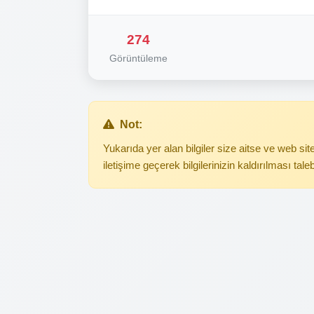
274
Görüntüleme
Not:
Yukarıda yer alan bilgiler size aitse ve web s
iletişime geçerek bilgilerinizin kaldırılması tale