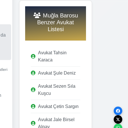
Muğla Barosu
Benzer Avukat
Listesi
 da
Avukat Tahsin
Karaca
tleri
Avukat Şule Deniz
Avukat Sezen Sıla
Kuşcu
m
Avukat Çetin Sargın
Avukat Jale Birsel
Alpay