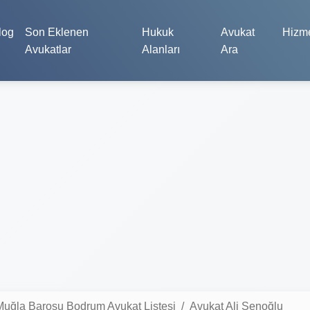
log
Son Eklenen
Hukuk
Avukat
Hizme
Avukatlar
Alanları
Ara
Muğla Barosu Bodrum Avukat Listesi
Avukat Ali Şenoğlu