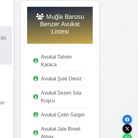
Muğla Barosu
Benzer Avukat
Listesi
 da
Avukat Tahsin
Karaca
Avukat Şule Deniz
Avukat Sezen Sıla
Kuşcu
ğer
Avukat Çetin Sargın
Avukat Jale Birsel
Alpay