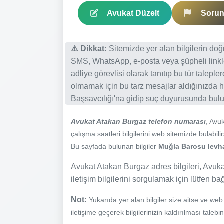
Avukat Düzelt
Sorun 
⚠️ Dikkat:
Sitemizde yer alan bilgilerin do
SMS, WhatsApp, e-posta veya şüpheli linkl
adliye görevlisi olarak tanıtıp bu tür talepl
olmamak için bu tarz mesajlar aldığınızda h
Başsavcılığı'na gidip suç duyurusunda bulun
Avukat Atakan Burgaz telefon numarası
, Avu
çalışma saatleri bilgilerini web sitemizde bulabilir
Bu sayfada bulunan bilgiler
Muğla Barosu levhas
Avukat Atakan Burgaz adres bilgileri, Avuka
iletişim bilgilerini sorgulamak için lütfen ba
Not:
Yukarıda yer alan bilgiler size aitse ve we
iletişime geçerek bilgilerinizin kaldırılması talebi