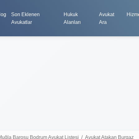
log
Son Eklenen
Hukuk
Avukat
Hizme
Avukatlar
Alanları
Ara
Muğla Barosu Bodrum Avukat Listesi
Avukat Atakan Burgaz