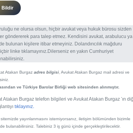
Bildir
ğruluğu ne olursa olsun, hiçbir avukat veya hukuk bürosu sizden
er göndererek para talep etmez. Kendisini avukat, arabulucu ya
erde bulunan kişilere itibar etmeyiniz. Dolandırıcılık mağduru
içbir linke tıklamayınız.Dilerseniz en yakın Cumhuriyet
abilirsiniz.
kat Atakan Burgaz
adres bilgisi
, Avukat Atakan Burgaz mail adresi ve
siniz.
ından ve Türkiye Barolar Birliği web sitesinden alınmıştır.
t Atakan Burgaz telefon bilgileri ve Avukat Atakan Burgaz 'ın di
ğlantıyı
tıklayınız.
b sitemizde yayınlanmasını istemiyorsanız, iletişim bölümünden bizimle
nde bulanabilirsiniz. Talebiniz 3 iş günü içinde gerçekleştirilecektir.