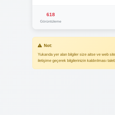
618
Görüntüleme
Not:
Yukarıda yer alan bilgiler size aitse ve web s
iletişime geçerek bilgilerinizin kaldırılması tale