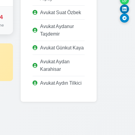
Avukat Suat Özbek
4
me
Avukat Aydanur
Taşdemir
Avukat Günkut Kaya
Avukat Aydan
Karahisar
Avukat Aydın Tilkici