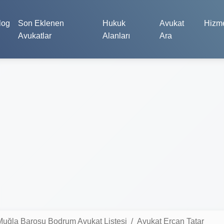
log
Son Eklenen
Hukuk
Avukat
Hizme
Avukatlar
Alanları
Ara
Muğla Barosu Bodrum Avukat Listesi
Avukat Ercan Tatar