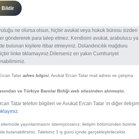
Bildir
ğruluğu ne olursa olsun, hiçbir avukat veya hukuk bürosu sizden
er göndererek para talep etmez. Kendisini avukat, arabulucu ya
erde bulunan kişilere itibar etmeyiniz. Dolandırıcılık mağduru
içbir linke tıklamayınız.Dilerseniz en yakın Cumhuriyet
abilirsiniz.
 Ercan Tatar
adres bilgisi
, Avukat Ercan Tatar mail adresi ve çalışma
ından ve Türkiye Barolar Birliği web sitesinden alınmıştır.
can Tatar telefon bilgileri ve Avukat Ercan Tatar 'ın diğer iletişi
tıklayınız.
b sitemizde yayınlanmasını istemiyorsanız, iletişim bölümünden bizimle
nde bulanabilirsiniz. Talebiniz 3 iş günü içinde gerçekleştirilecektir.