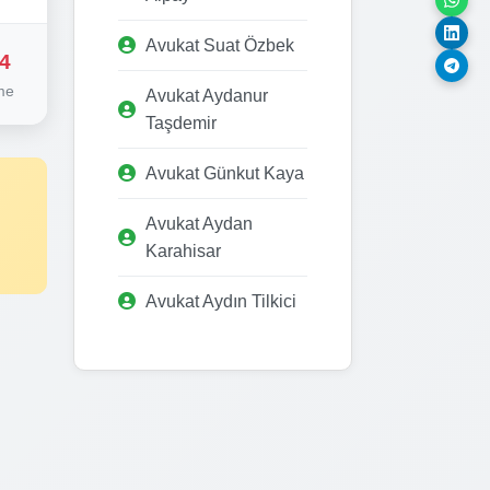
Avukat Suat Özbek
4
me
Avukat Aydanur
Taşdemir
Avukat Günkut Kaya
Avukat Aydan
Karahisar
Avukat Aydın Tilkici