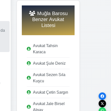
Muğla Barosu
Benzer Avukat
Listesi
 da
Avukat Tahsin
Karaca
Avukat Şule Deniz
Avukat Sezen Sıla
Kuşcu
m
Avukat Çetin Sargın
Avukat Jale Birsel
Alpay