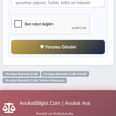
💬 Yorumu Gönder
#Avukat Nurettin Çelik
#Avukat Nurettin Çelik Kimdir
#Avukat Nurettin Çelik Telefon Numarası
AvukatBilgisi.Com | Avukat Ara
Avukat ve Arabulucular