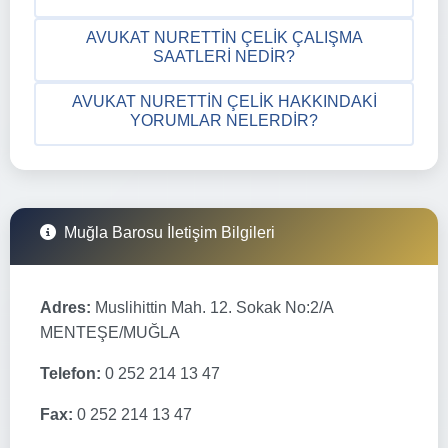
AVUKAT NURETTIN ÇELIK ÇALIŞMA
SAATLERI NEDIR?
AVUKAT NURETTIN ÇELIK HAKKINDAKI
YORUMLAR NELERDIR?
Muğla Barosu İletişim Bilgileri
Adres:
Muslihittin Mah. 12. Sokak No:2/A
MENTEŞE/MUĞLA
Telefon:
0 252 214 13 47
Fax:
0 252 214 13 47