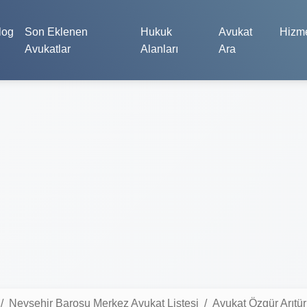
log
Son Eklenen
Hukuk
Avukat
Hizme
Avukatlar
Alanları
Ara
Nevşehir Barosu Merkez Avukat Listesi
Avukat Özgür Arıtür