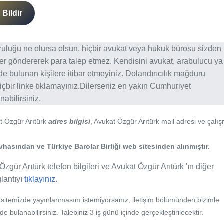
Bildir
ğruluğu ne olursa olsun, hiçbir avukat veya hukuk bürosu sizden
er göndererek para talep etmez. Kendisini avukat, arabulucu ya
erde bulunan kişilere itibar etmeyiniz. Dolandırıcılık mağduru
içbir linke tıklamayınız.Dilerseniz en yakın Cumhuriyet
abilirsiniz.
at Özgür Arıtürk
adres bilgisi
, Avukat Özgür Arıtürk mail adresi ve çalı
hasından ve Türkiye Barolar Birliği web sitesinden alınmıştır.
Özgür Arıtürk telefon bilgileri ve Avukat Özgür Arıtürk 'ın diğer
ğlantıyı
tıklayınız.
b sitemizde yayınlanmasını istemiyorsanız, iletişim bölümünden bizimle
nde bulanabilirsiniz. Talebiniz 3 iş günü içinde gerçekleştirilecektir.