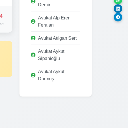
Demir
4
Avukat Alp Eren
me
Feralan
Avukat Atılgan Sert
Avukat Aykut
Sipahioğlu
Avukat Aykut
Durmuş