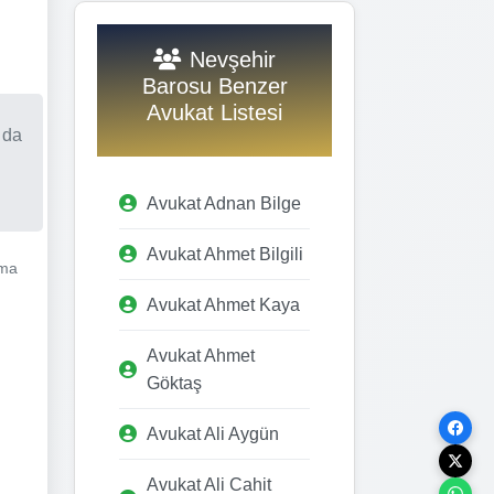
Nevşehir
Barosu Benzer
Avukat Listesi
 da
Avukat Adnan Bilge
Avukat Ahmet Bilgili
şma
Avukat Ahmet Kaya
Avukat Ahmet
Göktaş
Avukat Ali Aygün
Avukat Ali Cahit