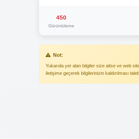
450
Görüntüleme
Not:
Yukarıda yer alan bilgiler size aitse ve web s
iletişime geçerek bilgilerinizin kaldırılması tale