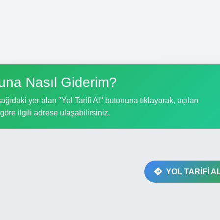
una Nasıl Giderim?
ağıdaki yer alan "Yol Tarifi Al" butonuna tıklayarak, açılan
göre ilgili adrese ulaşabilirsiniz.
YOL TARİFİ A