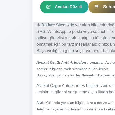
Avukat Düzelt
Sorun 
⚠️ Dikkat:
Sitemizde yer alan bilgilerin do
SMS, WhatsApp, e-posta veya şüpheli linkl
adliye görevlisi olarak tanıtıp bu tür talepl
olmamak için bu tarz mesajlar aldığınızda h
Başsavcılığı'na gidip suç duyurusunda bulun
Avukat Özgür Arıtürk telefon numarası
, Avuk
saatleri bilgilerini web sitemizde bulabilirsiniz.
Bu sayfada bulunan bilgiler
Nevşehir Barosu lev
Avukat Özgür Arıtürk adres bilgileri, Avukat 
iletişim bilgilerini sorgulamak için lütfen ba
Not:
Yukarıda yer alan bilgiler size aitse ve we
iletişime geçerek bilgilerinizin kaldırılması talebi