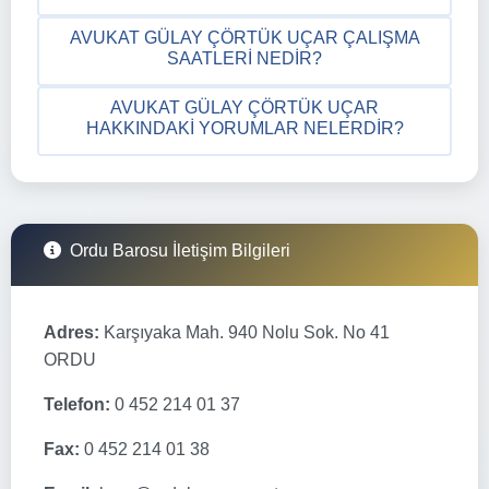
AVUKAT GÜLAY ÇÖRTÜK UÇAR ÇALIŞMA
SAATLERI NEDIR?
AVUKAT GÜLAY ÇÖRTÜK UÇAR
HAKKINDAKI YORUMLAR NELERDIR?
Ordu Barosu İletişim Bilgileri
Adres:
Karşıyaka Mah. 940 Nolu Sok. No 41
ORDU
Telefon:
0 452 214 01 37
Fax:
0 452 214 01 38