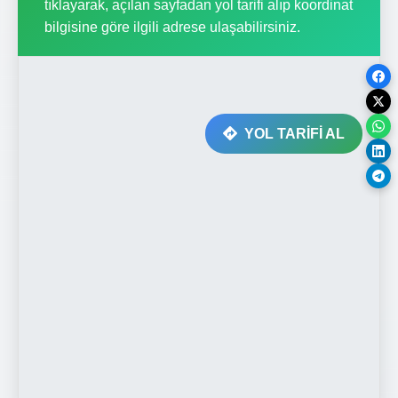
tıklayarak, açılan sayfadan yol tarifi alıp koordinat
bilgisine göre ilgili adrese ulaşabilirsiniz.
YOL TARİFİ AL