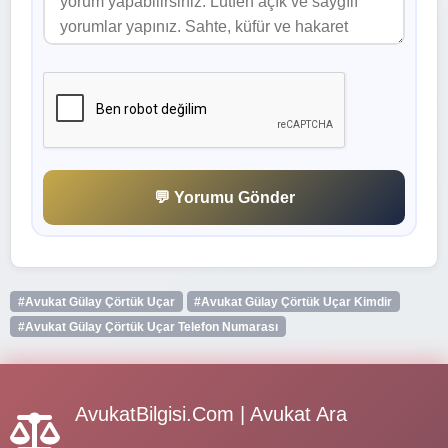
💬 Yorumu Gönder
#Avukat Gülay Çörtük Uçar
#Avukat Gülay Çörtük Uçar Kimdir
#Avukat Gülay Çörtük Uçar Telefon Numarası
AvukatBilgisi.Com | Avukat Ara