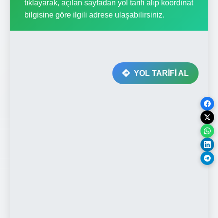
tıklayarak, açılan sayfadan yol tarifi alıp koordinat
bilgisine göre ilgili adrese ulaşabilirsiniz.
YOL TARİFİ AL