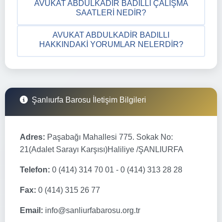
AVUKAT ABDULKADIR BADILLI ÇALIŞMA
SAATLERI NEDIR?
AVUKAT ABDULKADIR BADILLI
HAKKINDAKI YORUMLAR NELERDIR?
Şanlıurfa Barosu İletişim Bilgileri
Adres:
Paşabağı Mahallesi 775. Sokak No:
21(Adalet Sarayı Karşısı)Haliliye /ŞANLIURFA
Telefon:
0 (414) 314 70 01 - 0 (414) 313 28 28
Fax:
0 (414) 315 26 77
Email:
info@sanliurfabarosu.org.tr