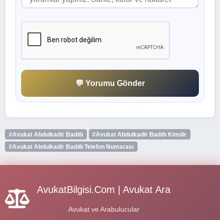
💬 Yorumu Gönder
#Avukat Abdulkadir Badıllı
#Avukat Abdulkadir Badıllı Kimdir
#Avukat Abdulkadir Badıllı Telefon Numarası
AvukatBilgisi.Com | Avukat Ara
Avukat ve Arabulucular