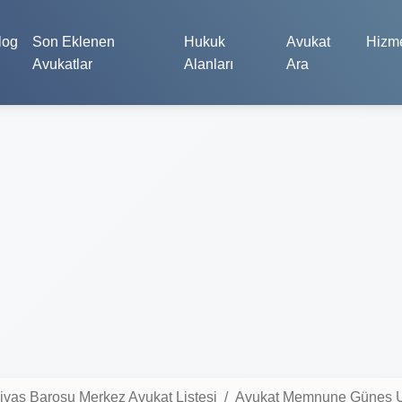
log
Son Eklenen
Hukuk
Avukat
Hizme
Avukatlar
Alanları
Ara
ivas Barosu Merkez Avukat Listesi
Avukat Memnune Güneş 