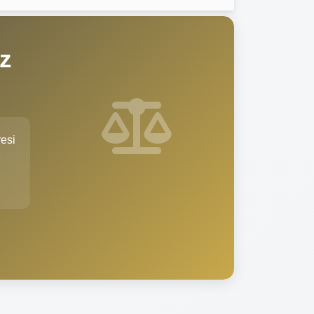
z
esi
e