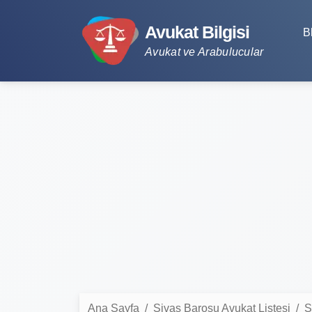
Avukat Bilgisi
B
Avukat ve Arabulucular
Ana Sayfa
Sivas Barosu Avukat Listesi
S