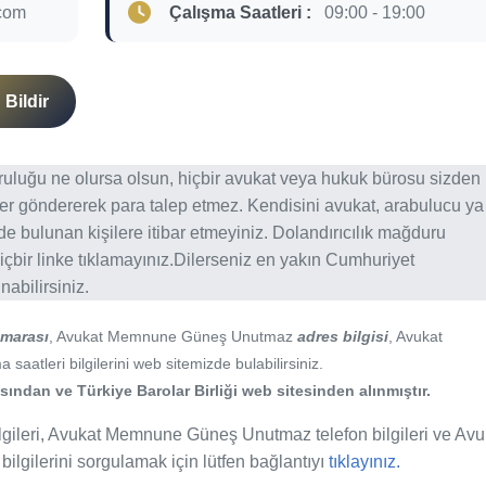
com
Çalışma Saatleri :
09:00 - 19:00
Bildir
ğruluğu ne olursa olsun, hiçbir avukat veya hukuk bürosu sizden
er göndererek para talep etmez. Kendisini avukat, arabulucu ya
erde bulunan kişilere itibar etmeyiniz. Dolandırıcılık mağduru
içbir linke tıklamayınız.Dilerseniz en yakın Cumhuriyet
abilirsiniz.
marası
, Avukat Memnune Güneş Unutmaz
adres bilgisi
, Avukat
tleri bilgilerini web sitemizde bulabilirsiniz.
ından ve Türkiye Barolar Birliği web sitesinden alınmıştır.
leri, Avukat Memnune Güneş Unutmaz telefon bilgileri ve Avu
lgilerini sorgulamak için lütfen bağlantıyı
tıklayınız.