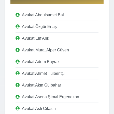
Avukat Abdulsamet Bal
Avukat Özgür Ertaş
Avukat Elif Arık
Avukat Murat Alper Güven
Avukat Adem Bayraklı
Avukat Ahmet Tülbentçi
Avukat Akın Gülbahar
Avukat Asena Şimal Ergenekon
Avukat Aslı Cilasin