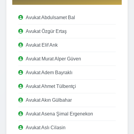
Avukat Abdulsamet Bal
Avukat Özgür Ertaş
Avukat Elif Arık
Avukat Murat Alper Güven
Avukat Adem Bayraklı
Avukat Ahmet Tülbentçi
Avukat Akın Gülbahar
Avukat Asena Şimal Ergenekon
Avukat Aslı Cilasin