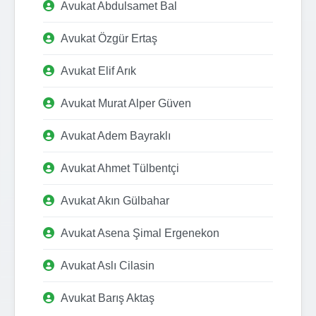
Avukat Abdulsamet Bal
Avukat Özgür Ertaş
Avukat Elif Arık
Avukat Murat Alper Güven
Avukat Adem Bayraklı
Avukat Ahmet Tülbentçi
Avukat Akın Gülbahar
Avukat Asena Şimal Ergenekon
Avukat Aslı Cilasin
Avukat Barış Aktaş