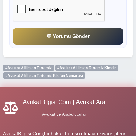
💬 Yorumu Gönder
#Avukat Ali İhsan Tertemiz
#Avukat Ali İhsan Tertemiz Kimdir
#Avukat Ali İhsan Tertemiz Telefon Numarası
AvukatBilgisi.Com | Avukat Ara
Avukat ve Arabulucular
AvukatBilgisi.Com,bir hukuk bürosu olmayıp ziyaretçilerin