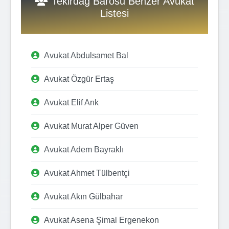
Tekirdağ Barosu Benzer Avukat
Listesi
Avukat Abdulsamet Bal
Avukat Özgür Ertaş
Avukat Elif Arık
Avukat Murat Alper Güven
Avukat Adem Bayraklı
Avukat Ahmet Tülbentçi
Avukat Akın Gülbahar
Avukat Asena Şimal Ergenekon