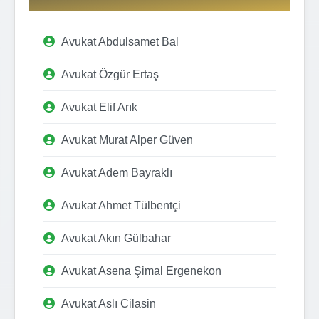
Avukat Abdulsamet Bal
Avukat Özgür Ertaş
Avukat Elif Arık
Avukat Murat Alper Güven
Avukat Adem Bayraklı
Avukat Ahmet Tülbentçi
Avukat Akın Gülbahar
Avukat Asena Şimal Ergenekon
Avukat Aslı Cilasin