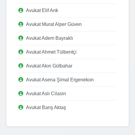
Avukat Elif Arık
Avukat Murat Alper Güven
Avukat Adem Bayraklı
Avukat Ahmet Tülbentçi
Avukat Akın Gülbahar
Avukat Asena Şimal Ergenekon
Avukat Aslı Cilasin
Avukat Barış Aktaş