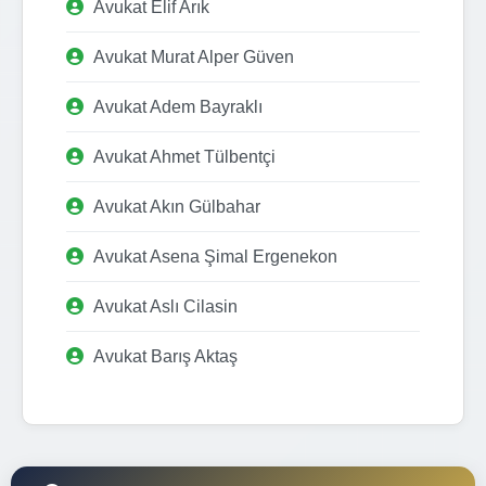
Avukat Elif Arık
Avukat Murat Alper Güven
Avukat Adem Bayraklı
Avukat Ahmet Tülbentçi
Avukat Akın Gülbahar
Avukat Asena Şimal Ergenekon
Avukat Aslı Cilasin
Avukat Barış Aktaş