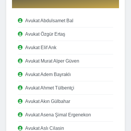
Avukat Abdulsamet Bal
Avukat Özgür Ertaş
Avukat Elif Arık
Avukat Murat Alper Güven
Avukat Adem Bayraklı
Avukat Ahmet Tülbentçi
Avukat Akın Gülbahar
Avukat Asena Şimal Ergenekon
Avukat Aslı Cilasin