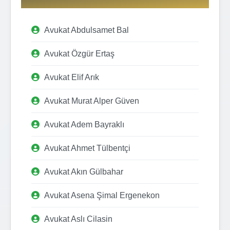
Avukat Abdulsamet Bal
Avukat Özgür Ertaş
Avukat Elif Arık
Avukat Murat Alper Güven
Avukat Adem Bayraklı
Avukat Ahmet Tülbentçi
Avukat Akın Gülbahar
Avukat Asena Şimal Ergenekon
Avukat Aslı Cilasin