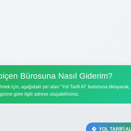
abiçen Bürosuna Nasıl Giderim?
ek için, aşağıdaki yer alan "Yol Tarifi Al" butonuna tıklayarak,
gisine göre ilgili adrese ulaşabilirsiniz.
YOL TARİFİ A