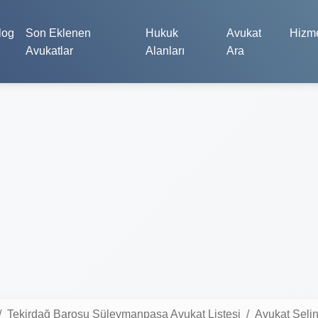
log
Son Eklenen
Hukuk
Avukat
Hizme
Avukatlar
Alanları
Ara
Tekirdağ Barosu Süleymanpaşa Avukat Listesi
Avukat Seli