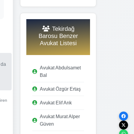
Tekirdağ
Barosu Benzer
Avukat Listesi
 da
Avukat Abdulsamet
Bal
Avukat Özgür Ertaş
iren
Avukat Elif Arık
Avukat Murat Alper
Güven