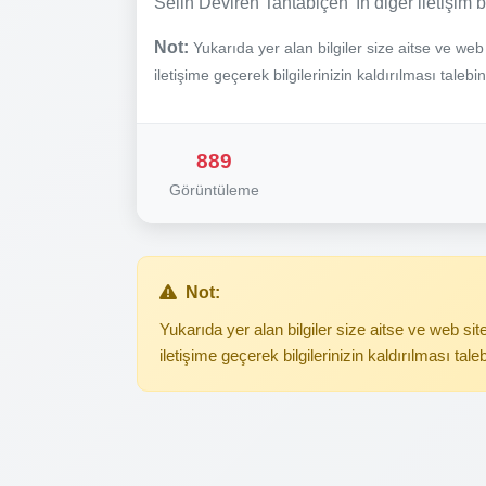
Selin Deviren Tahtabiçen 'ın diğer iletişim b
Not:
Yukarıda yer alan bilgiler size aitse ve we
iletişime geçerek bilgilerinizin kaldırılması talebi
889
Görüntüleme
Not:
Yukarıda yer alan bilgiler size aitse ve web s
iletişime geçerek bilgilerinizin kaldırılması tale