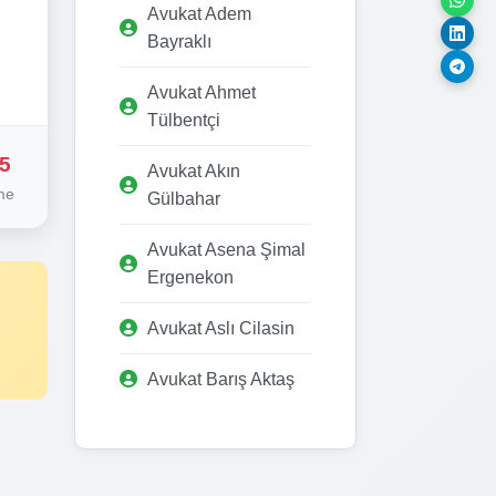
Avukat Adem
Bayraklı
Avukat Ahmet
Tülbentçi
5
Avukat Akın
me
Gülbahar
Avukat Asena Şimal
Ergenekon
Avukat Aslı Cilasin
Avukat Barış Aktaş