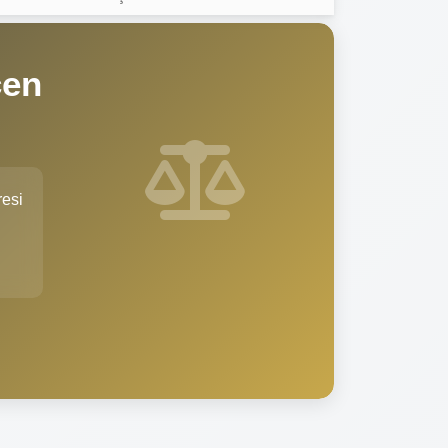
çen
resi