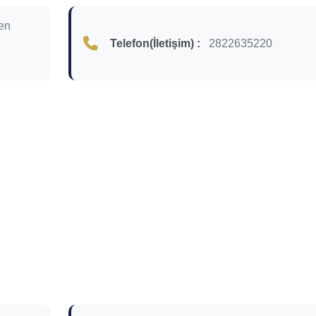
en
Telefon(İletişim) :
2822635220