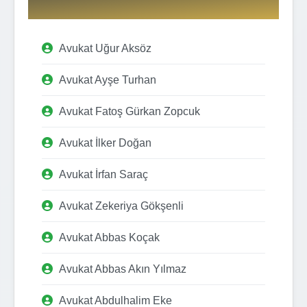
Avukat Uğur Aksöz
Avukat Ayşe Turhan
Avukat Fatoş Gürkan Zopcuk
Avukat İlker Doğan
Avukat İrfan Saraç
Avukat Zekeriya Gökşenli
Avukat Abbas Koçak
Avukat Abbas Akın Yılmaz
Avukat Abdulhalim Eke