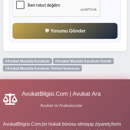
💬 Yorumu Gönder
#Avukat Mustafa Karakum
#Avukat Mustafa Karakum Kimdir
#Avukat Mustafa Karakum Telefon Numarası
AvukatBilgisi.Com | Avukat Ara
Avukat ve Arabulucular
AvukatBilgisi.Com,bir hukuk bürosu olmayıp ziyaretçilerin