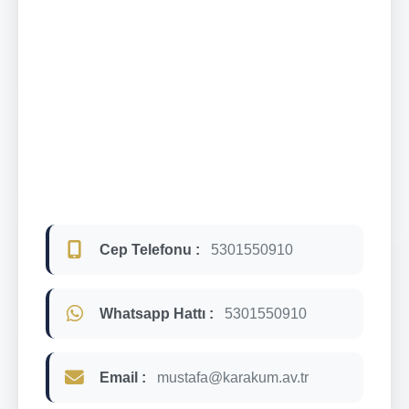
Cep Telefonu :
5301550910
Whatsapp Hattı :
5301550910
Email :
mustafa@karakum.av.tr