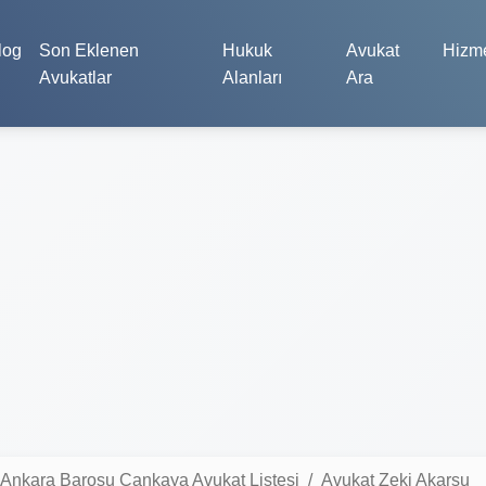
log
Son Eklenen
Hukuk
Avukat
Hizme
Avukatlar
Alanları
Ara
Ankara Barosu Çankaya Avukat Listesi
Avukat Zeki Akarsu