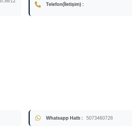
No:36/12
Telefon(İletişim) :
Whatsapp Hattı :
5073460728