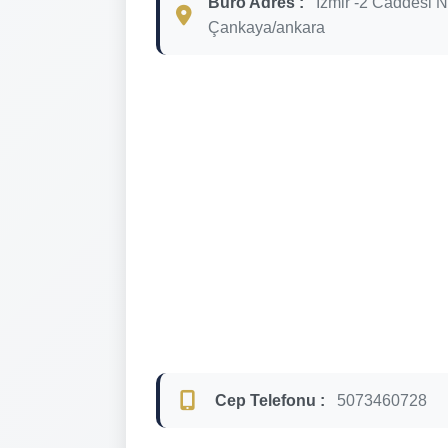
Büro Adres :
İzmir -2 Caddesi 
Çankaya/ankara
Cep Telefonu :
5073460728