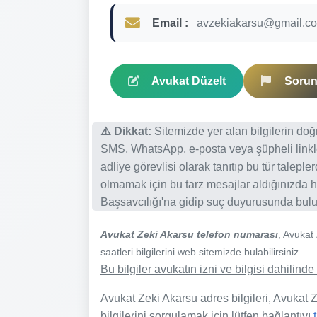
Email :
avzekiakarsu@gmail.c
Avukat Düzelt
Sorun 
⚠️ Dikkat:
Sitemizde yer alan bilgilerin do
SMS, WhatsApp, e-posta veya şüpheli linkl
adliye görevlisi olarak tanıtıp bu tür talepl
olmamak için bu tarz mesajlar aldığınızda h
Başsavcılığı'na gidip suç duyurusunda bulun
Avukat Zeki Akarsu telefon numarası
, Avukat
saatleri bilgilerini web sitemizde bulabilirsiniz.
Bu bilgiler avukatın izni ve bilgisi dahilin
Avukat Zeki Akarsu adres bilgileri, Avukat Ze
bilgilerini sorgulamak için lütfen bağlantıyı