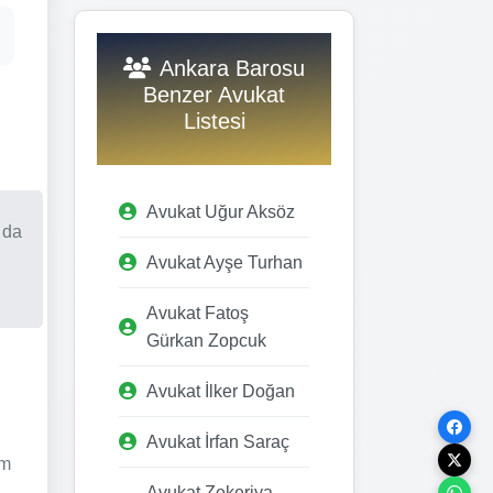
Ankara Barosu
Benzer Avukat
Listesi
Avukat Uğur Aksöz
 da
Avukat Ayşe Turhan
Avukat Fatoş
Gürkan Zopcuk
Avukat İlker Doğan
Avukat İrfan Saraç
im
Avukat Zekeriya