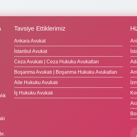
a
Tavsiye Ettiklerimiz
Hi
Ankara Avukat
An
İstanbul Avukat
İst
Ceza Avukatı | Ceza Hukuku Avukatları
Ad
Boşanma Avukatı | Boşanma Hukuku Avukatları
Ant
Aile Hukuku Avukatı
İzm
İş Hukuku Avukatı
Ko
lık
Ara
Bo
uki
ır.