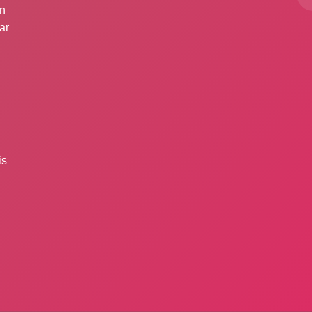
ın
ar
is