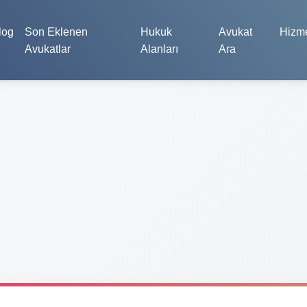
log
Son Eklenen
Hukuk
Avukat
Hizme
Avukatlar
Alanları
Ara