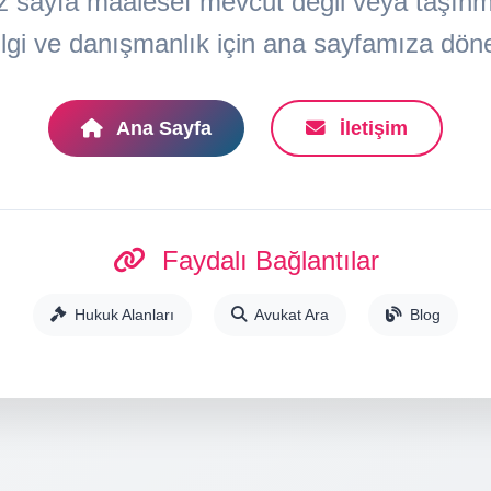
z sayfa maalesef mevcut değil veya taşınmış
lgi ve danışmanlık için ana sayfamıza döneb
Ana Sayfa
İletişim
Faydalı Bağlantılar
Hukuk Alanları
Avukat Ara
Blog