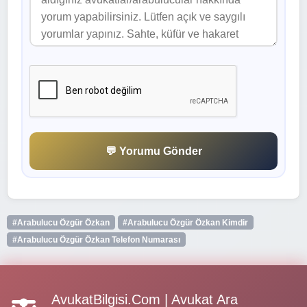
💬 Yorumu Gönder
#Arabulucu Özgür Özkan
#Arabulucu Özgür Özkan Kimdir
#Arabulucu Özgür Özkan Telefon Numarası
AvukatBilgisi.Com | Avukat Ara