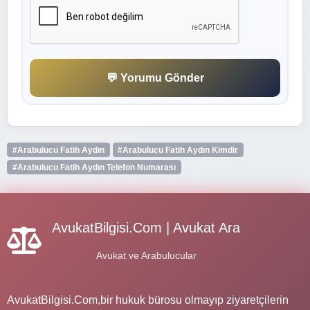
💬 Yorumu Gönder
#Arabulucu Fatih Aydın
#Arabulucu Fatih Aydın Kimdir
#Arabulucu Fatih Aydın Telefon Numarası
AvukatBilgisi.Com | Avukat Ara
Avukat ve Arabulucular
AvukatBilgisi.Com,bir hukuk bürosu olmayıp ziyaretçilerin