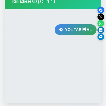
ilgili adrese ulaşabilirsiniz.
YOL TARİFİ AL