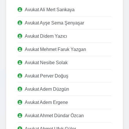
Avukat Ali Mert Sarıkaya
Avukat Ayşe Sema Şenyaşar
Avukat Didem Yazıcı
Avukat Mehmet Faruk Yazgan
Avukat Nesibe Solak
Avukat Perver Doğuş
Avukat Adem Düzgün
Avukat Adem Ergene
Avukat Ahmet Dündar Özcan
Avukat Ahmet Ufuk Güler