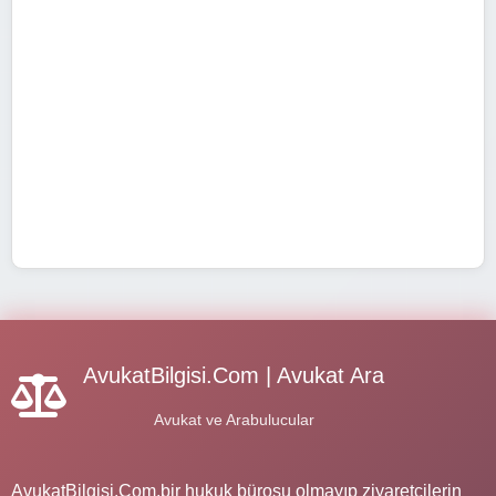
AvukatBilgisi.Com | Avukat Ara
Avukat ve Arabulucular
AvukatBilgisi.Com,bir hukuk bürosu olmayıp ziyaretçilerin