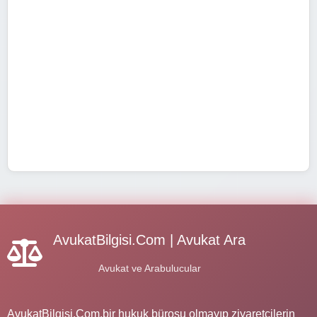
AvukatBilgisi.Com | Avukat Ara
Avukat ve Arabulucular
AvukatBilgisi.Com,bir hukuk bürosu olmayıp ziyaretçilerin