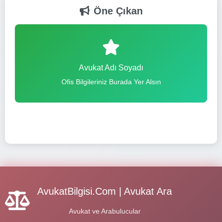
Öne Çıkan
Avukat Adı Soyadı
Ofis Bilgileriniz Burada Yer Alsın
AvukatBilgisi.Com | Avukat Ara
Avukat ve Arabulucular