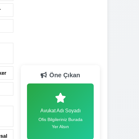
r
ker
Öne Çıkan
Avukat Adı Soyadı
Ofis Bilgileriniz Burada
Yer Alsın
sal