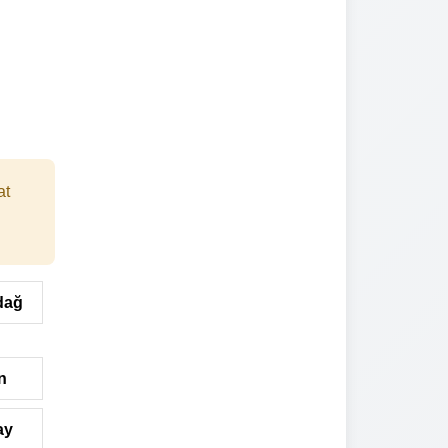
at
dağ
n
ay