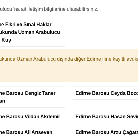
u 'na ait iletişim bilgilerine ulaşabilirsiniz.
ne
Fikri ve Sınai Haklar
ukunda Uzman Arabulucu
y Kuş
ukukunda Uzman Arabulucu dışında diğer Edirne iline kayıtlı avuk
ne Barosu Cengiz Taner
Edirne Barosu Ceyda Boz
an
ne Barosu Vildan Akdemir
Edirne Barosu Hasan Sevi
ne Barosu Ali Arıseven
Edirne Barosu Arzu Çağat