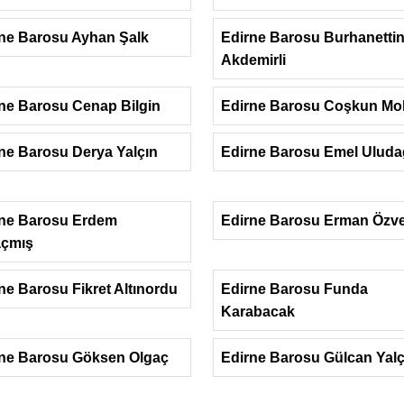
ne Barosu Ayhan Şalk
Edirne Barosu Burhanetti
Akdemirli
ne Barosu Cenap Bilgin
Edirne Barosu Coşkun Mol
ne Barosu Derya Yalçın
Edirne Barosu Emel Uluda
rne Barosu Erdem
Edirne Barosu Erman Özv
açmış
ne Barosu Fikret Altınordu
Edirne Barosu Funda
Karabacak
ne Barosu Göksen Olgaç
Edirne Barosu Gülcan Yalç