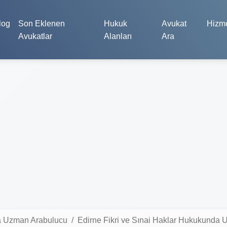
log
Son Eklenen
Hukuk
Avukat
Hizme
Avukatlar
Alanları
Ara
da Uzman Arabulucu
Edirne Fikri ve Sınai Haklar Hukukunda