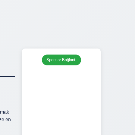
Sponsor Bağlantı
lmak
ize en