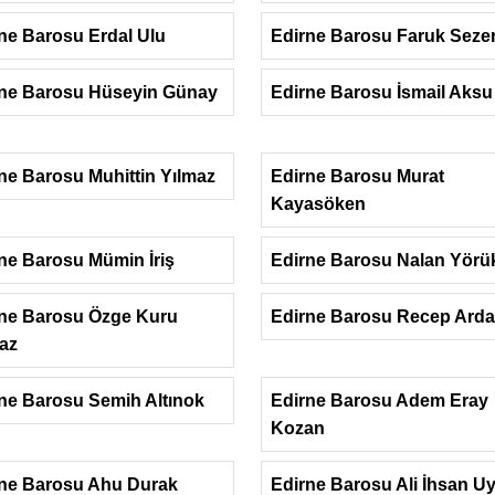
ne Barosu Erdal Ulu
Edirne Barosu Faruk Seze
rne Barosu Hüseyin Günay
Edirne Barosu İsmail Aksu
ne Barosu Muhittin Yılmaz
Edirne Barosu Murat
Kayasöken
ne Barosu Mümin İriş
Edirne Barosu Nalan Yörü
ne Barosu Özge Kuru
Edirne Barosu Recep Arda
az
ne Barosu Semih Altınok
Edirne Barosu Adem Eray
Kozan
ne Barosu Ahu Durak
Edirne Barosu Ali İhsan Uy