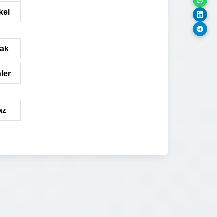
kel
mak
ler
az