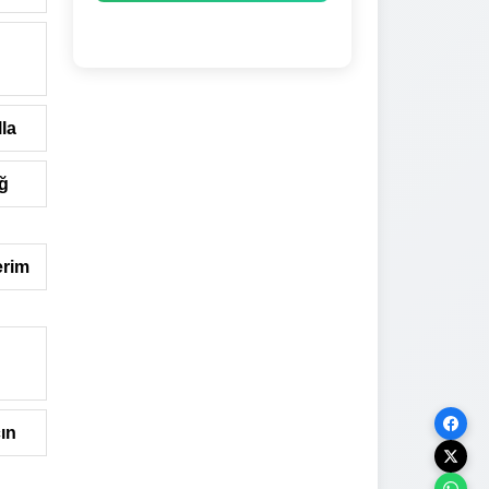
n
la
ğ
erim
ın