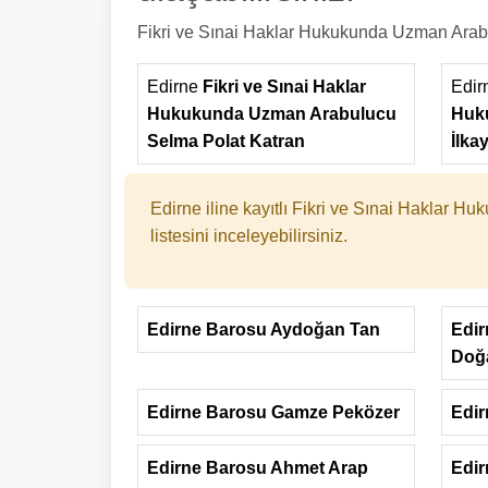
Fikri ve Sınai Haklar Hukukunda Uzman Arabuluc
Edirne
Fikri ve Sınai Haklar
Edir
Hukukunda Uzman Arabulucu
Huk
Selma Polat Katran
İlka
Edirne iline kayıtlı Fikri ve Sınai Haklar H
listesini inceleyebilirsiniz.
Edirne Barosu Aydoğan Tan
Edir
Doğ
Edirne Barosu Gamze Peközer
Edir
Edirne Barosu Ahmet Arap
Edir