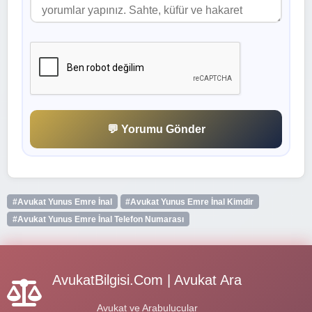
💬 Yorumu Gönder
#Avukat Yunus Emre İnal
#Avukat Yunus Emre İnal Kimdir
#Avukat Yunus Emre İnal Telefon Numarası
AvukatBilgisi.Com | Avukat Ara
Avukat ve Arabulucular