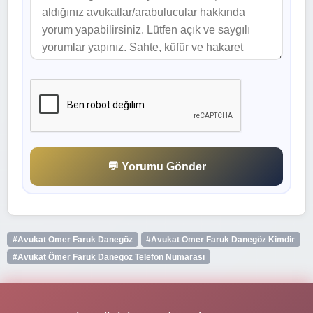
💬 Yorumu Gönder
#Avukat Ömer Faruk Danegöz
#Avukat Ömer Faruk Danegöz Kimdir
#Avukat Ömer Faruk Danegöz Telefon Numarası