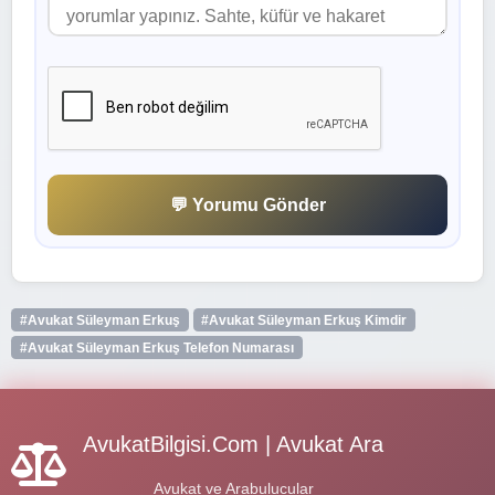
💬 Yorumu Gönder
#Avukat Süleyman Erkuş
#Avukat Süleyman Erkuş Kimdir
#Avukat Süleyman Erkuş Telefon Numarası
AvukatBilgisi.Com | Avukat Ara
Avukat ve Arabulucular