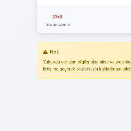
253
Görüntüleme
Not:
Yukarıda yer alan bilgiler size aitse ve web s
iletişime geçerek bilgilerinizin kaldırılması tale