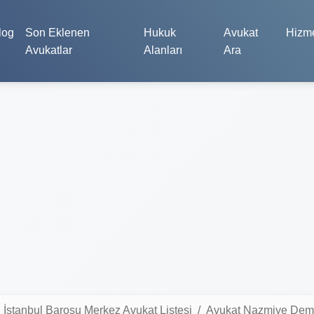
log
Son Eklenen
Hukuk
Avukat
Hizme
Avukatlar
Alanları
Ara
İstanbul Barosu Merkez Avukat Listesi
Avukat Nazmiye Demi