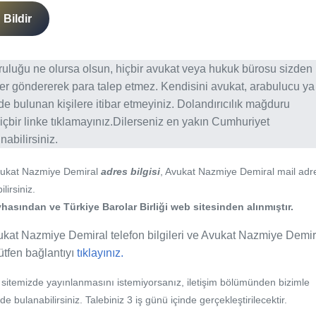
Bildir
ğruluğu ne olursa olsun, hiçbir avukat veya hukuk bürosu sizden
er göndererek para talep etmez. Kendisini avukat, arabulucu ya
erde bulunan kişilere itibar etmeyiniz. Dolandırıcılık mağduru
içbir linke tıklamayınız.Dilerseniz en yakın Cumhuriyet
abilirsiniz.
vukat Nazmiye Demiral
adres bilgisi
, Avukat Nazmiye Demiral mail adr
lirsiniz.
hasından ve Türkiye Barolar Birliği web sitesinden alınmıştır.
ukat Nazmiye Demiral telefon bilgileri ve Avukat Nazmiye Demir
lütfen bağlantıyı
tıklayınız.
b sitemizde yayınlanmasını istemiyorsanız, iletişim bölümünden bizimle
nde bulanabilirsiniz. Talebiniz 3 iş günü içinde gerçekleştirilecektir.