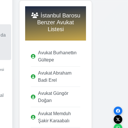
İstanbul Barosu
Benzer Avukat
Listesi
 da
Avukat Burhanettın
Gültepe
esi
Avukat Abraham
Badi Erel
Avukat Güngör
al
Doğan
Avukat Memduh
Şakir Karaabalı