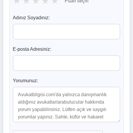
★
★
★
★
★
Puan seçin
Adınız Soyadınız:
E-posta Adresiniz:
Yorumunuz: