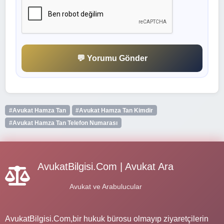
💬 Yorumu Gönder
#Avukat Hamza Tan
#Avukat Hamza Tan Kimdir
#Avukat Hamza Tan Telefon Numarası
AvukatBilgisi.Com | Avukat Ara
Avukat ve Arabulucular
AvukatBilgisi.Com,bir hukuk bürosu olmayıp ziyaretçilerin