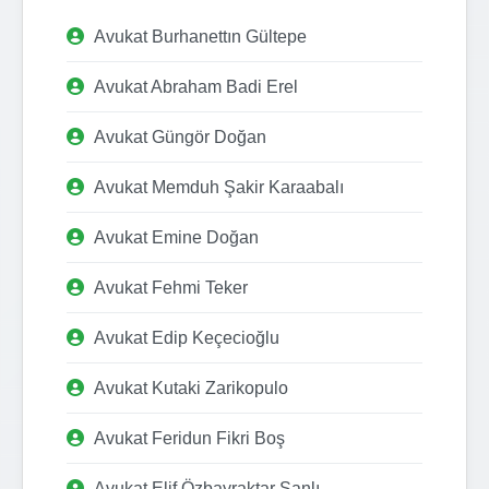
Avukat Burhanettın Gültepe
Avukat Abraham Badi Erel
Avukat Güngör Doğan
Avukat Memduh Şakir Karaabalı
Avukat Emine Doğan
Avukat Fehmi Teker
Avukat Edip Keçecioğlu
Avukat Kutaki Zarikopulo
Avukat Feridun Fikri Boş
Avukat Elif Özbayraktar Şanlı