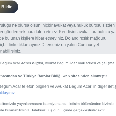
Bildir
ğruluğu ne olursa olsun, hiçbir avukat veya hukuk bürosu sizden
er göndererek para talep etmez. Kendisini avukat, arabulucu ya
erde bulunan kişilere itibar etmeyiniz. Dolandırıcılık mağduru
içbir linke tıklamayınız.Dilerseniz en yakın Cumhuriyet
abilirsiniz.
t Begüm Acar
adres bilgisi
, Avukat Begüm Acar mail adresi ve çalışma
hasından ve Türkiye Barolar Birliği web sitesinden alınmıştır.
egüm Acar telefon bilgileri ve Avukat Begüm Acar 'ın diğer ileti
tıklayınız.
b sitemizde yayınlanmasını istemiyorsanız, iletişim bölümünden bizimle
nde bulanabilirsiniz. Talebiniz 3 iş günü içinde gerçekleştirilecektir.