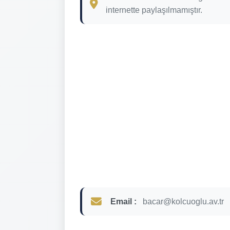
internette paylaşılmamıştır.
Email :
bacar@kolcuoglu.av.tr