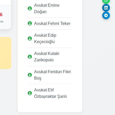
Avukat Emine
Doğan
6
me
Avukat Fehmi Teker
Avukat Edip
Keçecioğlu
Avukat Kutaki
Zarikopulo
Avukat Feridun Fikri
Boş
Avukat Elif
Özbayraktar Şanlı