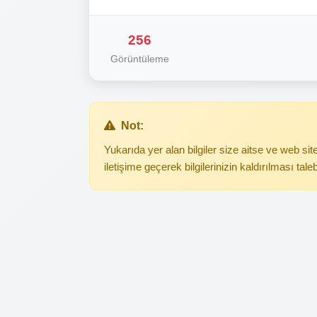
256
Görüntüleme
Not:
Yukarıda yer alan bilgiler size aitse ve web s
iletişime geçerek bilgilerinizin kaldırılması tale