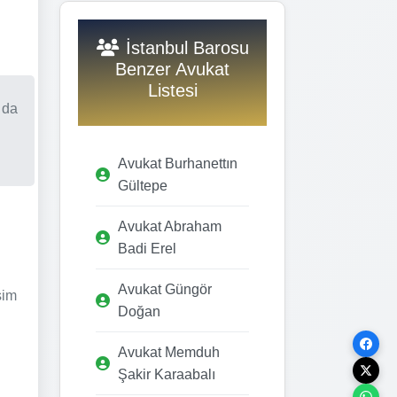
İstanbul Barosu
Benzer Avukat
Listesi
 da
Avukat Burhanettın
Gültepe
Avukat Abraham
Badi Erel
Avukat Güngör
şim
Doğan
Avukat Memduh
Şakir Karaabalı