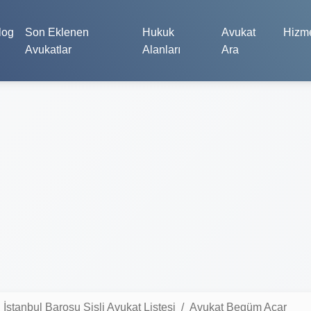
log
Son Eklenen
Hukuk
Avukat
Hizme
Avukatlar
Alanları
Ara
İstanbul Barosu Şişli Avukat Listesi
Avukat Begüm Acar