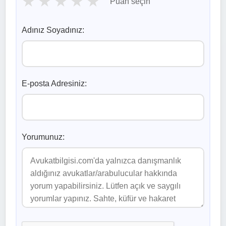
★
★
★
★
★
Puan seçin
Adınız Soyadınız:
E-posta Adresiniz:
Yorumunuz: