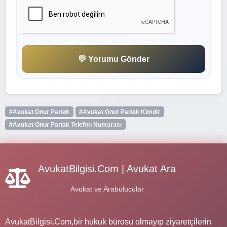
💬 Yorumu Gönder
#Avukat Onur Parlak
#Avukat Onur Parlak Kimdir
#Avukat Onur Parlak Telefon Numarası
AvukatBilgisi.Com | Avukat Ara
Avukat ve Arabulucular
AvukatBilgisi.Com,bir hukuk bürosu olmayıp ziyaretçilerin