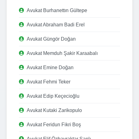
Avukat Burhanettın Gültepe
Avukat Abraham Badi Erel
Avukat Güngör Doğan
Avukat Memduh Şakir Karaabalı
Avukat Emine Doğan
Avukat Fehmi Teker
Avukat Edip Keçecioğlu
Avukat Kutaki Zarikopulo
Avukat Feridun Fikri Boş
Avukat Elif Özbayraktar Şanlı