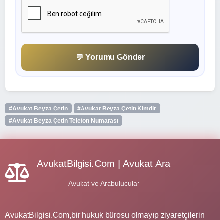
💬 Yorumu Gönder
#Avukat Beyza Çetin
#Avukat Beyza Çetin Kimdir
#Avukat Beyza Çetin Telefon Numarası
AvukatBilgisi.Com | Avukat Ara
Avukat ve Arabulucular
AvukatBilgisi.Com,bir hukuk bürosu olmayıp ziyaretçilerin