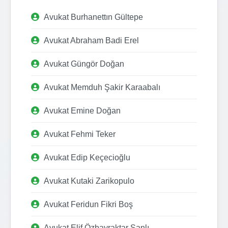
Avukat Burhanettın Gültepe
Avukat Abraham Badi Erel
Avukat Güngör Doğan
Avukat Memduh Şakir Karaabalı
Avukat Emine Doğan
Avukat Fehmi Teker
Avukat Edip Keçecioğlu
Avukat Kutaki Zarikopulo
Avukat Feridun Fikri Boş
Avukat Elif Özbayraktar Şanlı