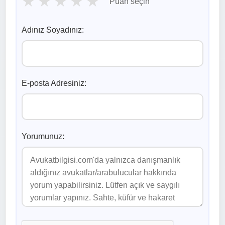
★
★
★
★
★
Puan seçin
Adınız Soyadınız:
E-posta Adresiniz:
Yorumunuz: