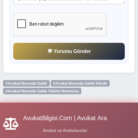
💬 Yorumu Gönder
#Avukat Nurseda Saltık
#Avukat Nurseda Saltık Kimdir
#Avukat Nurseda Saltık Telefon Numarası
AvukatBilgisi.Com | Avukat Ara
Avukat ve Arabulucular