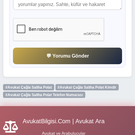
💬 Yorumu Gönder
#Avukat Çağla Saliha Polat
#Avukat Çağla Saliha Polat Kimdir
#Avukat Çağla Saliha Polat Telefon Numarası
AvukatBilgisi.Com | Avukat Ara
Avukat ve Arabulucular