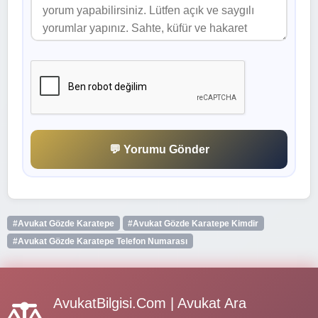
💬 Yorumu Gönder
#Avukat Gözde Karatepe
#Avukat Gözde Karatepe Kimdir
#Avukat Gözde Karatepe Telefon Numarası
AvukatBilgisi.Com | Avukat Ara