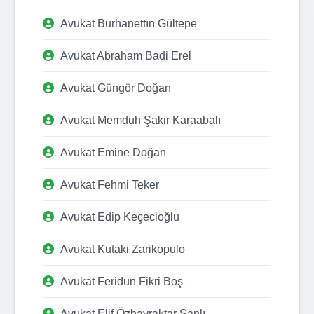
Avukat Burhanettın Gültepe
Avukat Abraham Badi Erel
Avukat Güngör Doğan
Avukat Memduh Şakir Karaabalı
Avukat Emine Doğan
Avukat Fehmi Teker
Avukat Edip Keçecioğlu
Avukat Kutaki Zarikopulo
Avukat Feridun Fikri Boş
Avukat Elif Özbayraktar Şanlı