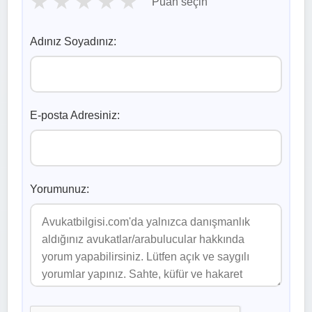
★
★
★
★
★
Puan seçin
Adınız Soyadınız:
E-posta Adresiniz:
Yorumunuz: