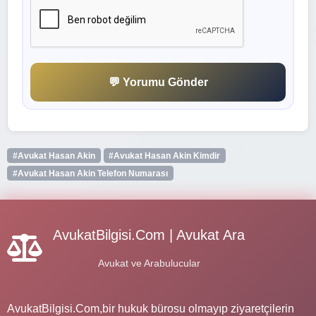
💬 Yorumu Gönder
#Avukat Hasan Akin
#Avukat Hasan Akin Kimdir
#Avukat Hasan Akin Telefon Numarası
AvukatBilgisi.Com | Avukat Ara
Avukat ve Arabulucular
AvukatBilgisi.Com,bir hukuk bürosu olmayıp ziyaretçilerin