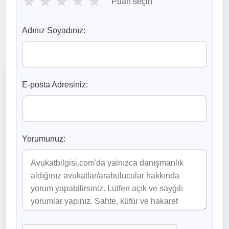
★
★
★
★
★
Puan seçin
Adınız Soyadınız:
E-posta Adresiniz:
Yorumunuz: