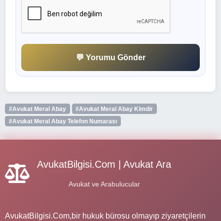
💬 Yorumu Gönder
#Avukat Meral Abay
#Avukat Meral Abay Kimdir
#Avukat Meral Abay Telefon Numarası
AvukatBilgisi.Com | Avukat Ara
Avukat ve Arabulucular
AvukatBilgisi.Com,bir hukuk bürosu olmayıp ziyaretçilerin