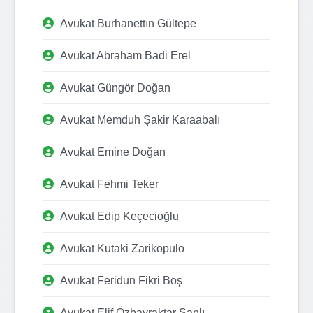
Avukat Burhanettın Gültepe
Avukat Abraham Badi Erel
Avukat Güngör Doğan
Avukat Memduh Şakir Karaabalı
Avukat Emine Doğan
Avukat Fehmi Teker
Avukat Edip Keçecioğlu
Avukat Kutaki Zarikopulo
Avukat Feridun Fikri Boş
Avukat Elif Özbayraktar Şanlı