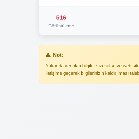
516
Görüntüleme
Not:
Yukarıda yer alan bilgiler size aitse ve web s
iletişime geçerek bilgilerinizin kaldırılması tale