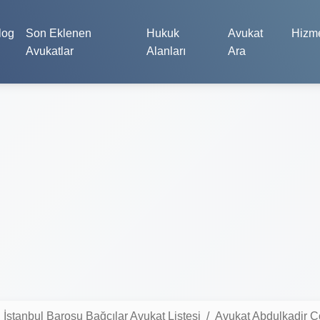
log
Son Eklenen
Hukuk
Avukat
Hizme
Avukatlar
Alanları
Ara
İstanbul Barosu Bağcılar Avukat Listesi
Avukat Abdulkadir 