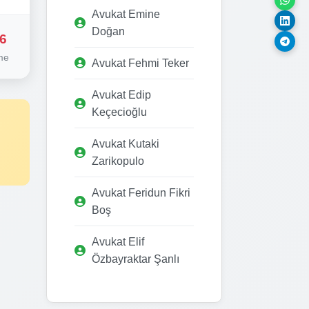
Avukat Emine
Doğan
6
me
Avukat Fehmi Teker
Avukat Edip
Keçecioğlu
Avukat Kutaki
Zarikopulo
Avukat Feridun Fikri
Boş
Avukat Elif
Özbayraktar Şanlı