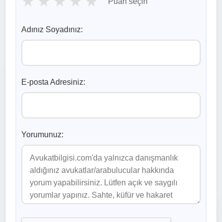
★
★
★
★
★
Puan seçin
Adınız Soyadınız:
E-posta Adresiniz:
Yorumunuz: