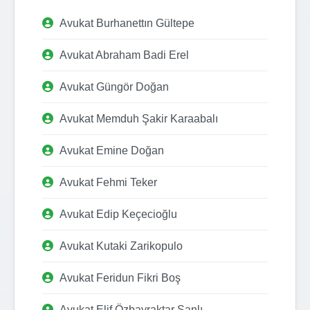
Avukat Burhanettın Gültepe
Avukat Abraham Badi Erel
Avukat Güngör Doğan
Avukat Memduh Şakir Karaabalı
Avukat Emine Doğan
Avukat Fehmi Teker
Avukat Edip Keçecioğlu
Avukat Kutaki Zarikopulo
Avukat Feridun Fikri Boş
Avukat Elif Özbayraktar Şanlı