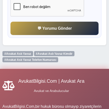
💬 Yorumu Gönder
#Avukat Aslı Yavuz
#Avukat Aslı Yavuz Kimdir
#Avukat Aslı Yavuz Telefon Numarası
AvukatBilgisi.Com | Avukat Ara
Avukat ve Arabulucular
AvukatBilgisi.Com,bir hukuk bürosu olmayıp ziyaretçilerin