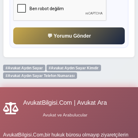
💬 Yorumu Gönder
#Avukat Aydın Sayar
#Avukat Aydın Sayar Kimdir
#Avukat Aydın Sayar Telefon Numarası
AvukatBilgisi.Com | Avukat Ara
Avukat ve Arabulucular
AvukatBilgisi.Com,bir hukuk bürosu olmayıp ziyaretçilerin