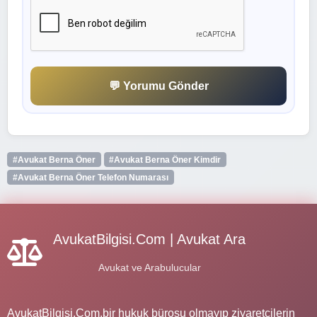
💬 Yorumu Gönder
#Avukat Berna Öner
#Avukat Berna Öner Kimdir
#Avukat Berna Öner Telefon Numarası
AvukatBilgisi.Com | Avukat Ara
Avukat ve Arabulucular
AvukatBilgisi.Com,bir hukuk bürosu olmayıp ziyaretçilerin