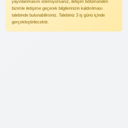
yayınlanmasını istemiyorsanız, iletişim bölümünden
bizimle iletişime geçerek bilgilerinizin kaldırılması
talebinde bulunabilirsiniz. Talebiniz 3 iş günü içinde
gerçekleştirilecektir.